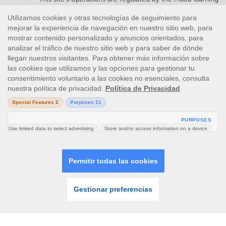
Authority and is operated by Skill On Net Limited, Office 1/5297
Level G, Quantum House, 75, Abate Rigord Street, Ta’ Xbiex, XBX
1120, Malta, under the gaming license issued by the Malta
Gaming Authority (license number MGA/CRP/171/2009/01)
issued on 1 August 2018.
Gambling can be addictive, please play responsibly.
Please note that all game images and provider icons displayed on
the logout page are for illustrative purposes only. Some of the
games shown may not be live or available on the logged-in
platform for your country or account.