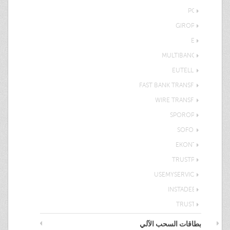
POLI
GIROPAY
EPS
MULTIBANCO
EUTELLER
FAST BANK TRANSFER
WIRE TRANSFER
SPOROPAY
SOFORT
EKONTO
TRUSTPAY
USEMYSERVICES
INSTADEBIT
TRUSTLY
بطاقات السحب الآلي