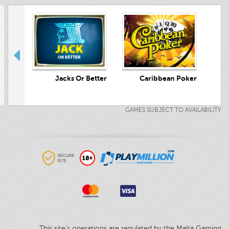
crets
Jacks Or Better
Caribbean Poker
GAMES SUBJECT TO AVAILABILITY
This site’s operations are regulated by the Malta Gaming